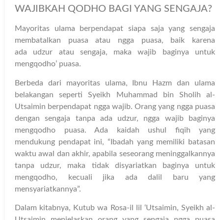
WAJIBKAH QODHO BAGI YANG SENGAJA?
Mayoritas ulama berpendapat siapa saja yang sengaja
membatalkan puasa atau ngga puasa, baik karena
ada udzur atau sengaja, maka wajib baginya untuk
mengqodho’ puasa.
Berbeda dari mayoritas ulama, Ibnu Hazm dan ulama
belakangan seperti Syeikh Muhammad bin Sholih al-
Utsaimin berpendapat ngga wajib. Orang yang ngga puasa
dengan sengaja tanpa ada udzur, ngga wajib baginya
mengqodho puasa. Ada kaidah ushul fiqih yang
mendukung pendapat ini, “Ibadah yang memiliki batasan
waktu awal dan akhir, apabila seseorang meninggalkannya
tanpa udzur, maka tidak disyariatkan baginya untuk
mengqodho, kecuali jika ada dalil baru yang
mensyariatkannya”.
Dalam kitabnya, Kutub wa Rosa-il lil ‘Utsaimin, Syeikh al-
Utsaimin menjelaskan orang yang sengaja ngga puasa