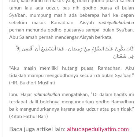
Nah, kalo kamu termasuk yang boleh qodho puasa karena
tahun lalu ada udzur, pas nih qodho puasa di bulan
Sya’ban, mumpung masih ada beberapa hari ke depan
sebelum masuk Ramadhan. Aisyah
radhiyallahu’anha
pernah menunda qodho puasanya sampai bulan Sya’ban.
Abu Salamah pernah mendengar Aisyah berkata,
كَانَ يَكُونُ عَلَىَّ الصَّوْمُ مِنْ رَمَضَانَ ، فَمَا أَسْتَطِيعُ أَنْ أَقْضِىَ إِلاَّ
فِى شَعْبَانَ
“Aku masih memiliki hutang puasa Ramadhan. Aku
tidaklah mampu mengqodhonya kecuali di bulan Sya’ban.”
(HR. Bukhori Muslim)
Ibnu Hajar
rahimahullah
mengatakan, “Di dalam hadits ini
terdapat dalil bolehnya mengundurkan qodho Ramadhan
baik mengundurkannya karena ada udzur atau pun tidak.”
(Kitab Fathul Bari)
Baca juga artikel lain:
alhudapeduliyatim.com