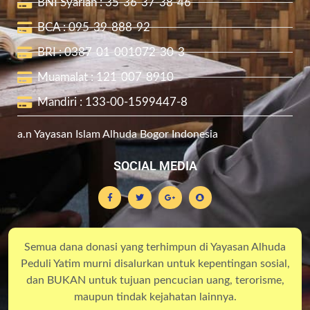
BNI Syariah : 35-36-37-38-46
BCA : 095-39-888-92
BRI : 0387-01-001072-30-3
Muamalat : 121-007-8910
Mandiri : 133-00-1599447-8
a.n Yayasan Islam Alhuda Bogor Indonesia
SOCIAL MEDIA
Semua dana donasi yang terhimpun di Yayasan Alhuda
Peduli Yatim murni disalurkan untuk kepentingan sosial,
dan BUKAN untuk tujuan pencucian uang, terorisme,
maupun tindak kejahatan lainnya.