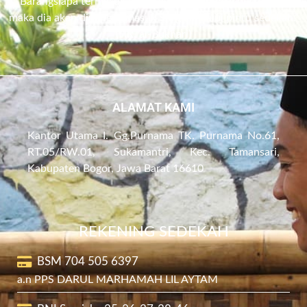
“Barangsiapa termasuk orang yang senantiasa bersedekah
maka dia akan dipanggil masuk Surga melalui pintu sedekah.”
(HR. al-Bukhari)
ALAMAT KAMI
Kantor Utama I. Gg.Purnama TK. Purnama No.61,
RT.05/RW.01, Sukamantri, Kec. Tamansari,
Kabupaten Bogor, Jawa Barat 16610
REKENING SEDEKAH
BSM 704 505 6397
a.n PPS DARUL MARHAMAH LIL AYTAM