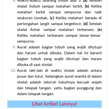
Waktu-waktu dilarang sholat ada 5:
(a)
Setelah
shalat Subuh sampai matahari terbit,
(b)
Ketika
matahari terbit sampai sempurna dan naik
seukuran tombak,
(c)
Ketika matahari berada di
pertengahan langit sampai tergelincir,
(d)
Setelah
shalat Ashar sampai matahari terbenam,
(e)
Ketika matahari terbenam sampai benar-benar
sempurna.
Aurat adalah bagian tubuh yang wajib ditutupi
dan haram untuk dibuka. Dalam hal ini berarti
bagian tubuh yang wajib ditutupi dan haram
dibuka di saat sholat.
Aurat laki-laki di waktu sholat adalah antara
pusar dan lutut. Sedangkan aurat wanita di dalam
sholat adalah seluruh tubuhnya kecuali wajah
dan telapak tangan, yaitu bagian punggung dan
dalam telapak tangan.
Lihat Artikel Lainnya!