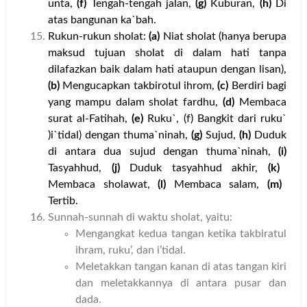
unta,
(f)
Tengah-tengah jalan,
(g)
Kuburan,
(h)
Di
atas bangunan ka`bah.
Rukun-rukun sholat:
(a)
Niat sholat (hanya berupa
maksud tujuan sholat di dalam hati tanpa
dilafazkan baik dalam hati ataupun dengan lisan),
(b)
Mengucapkan takbirotul ihrom,
(c)
Berdiri bagi
yang mampu dalam sholat fardhu,
(d)
Membaca
surat al-Fatihah,
(e)
Ruku`, (f) Bangkit dari ruku`
)i`tidal) dengan thuma`ninah,
(g)
Sujud,
(h)
Duduk
di antara dua sujud dengan thuma`ninah,
(i)
Tasyahhud,
(j)
Duduk tasyahhud akhir,
(k)
Membaca sholawat,
(l)
Membaca salam,
(m)
Tertib.
Sunnah-sunnah di waktu sholat, yaitu:
Mengangkat kedua tangan ketika takbiratul
ihram, ruku’, dan i’tidal.
Meletakkan tangan kanan di atas tangan kiri
dan meletakkannya di antara pusar dan
dada.