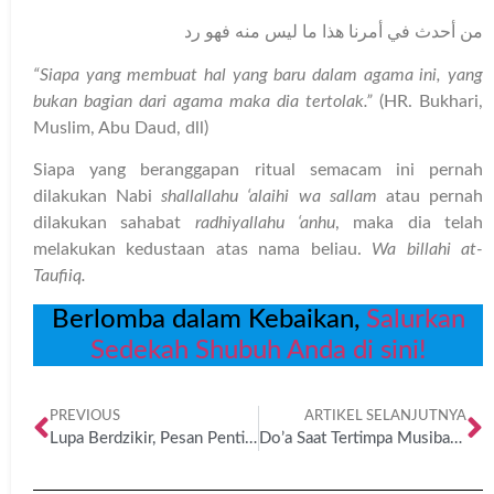
من أحدث في أمرنا هذا ما ليس منه فهو رد
“Siapa yang membuat hal yang baru dalam agama ini, yang
bukan bagian dari agama maka dia tertolak.”
(HR. Bukhari,
Muslim, Abu Daud, dll)
Siapa yang beranggapan ritual semacam ini pernah
dilakukan Nabi
shallallahu ‘alaihi wa sallam
atau pernah
dilakukan sahabat
radhiyallahu ‘anhu
, maka dia telah
melakukan kedustaan atas nama beliau.
Wa billahi at-
Taufiiq.
Berlomba dalam Kebaikan,
Salurkan
Sedekah Shubuh Anda di sini!
PREVIOUS
ARTIKEL SELANJUTNYA
Lupa Berdzikir, Pesan Penting dari Al-Qur’an
Do’a Saat Tertimpa Musibah, Kondisi Sempit dan Terdesak