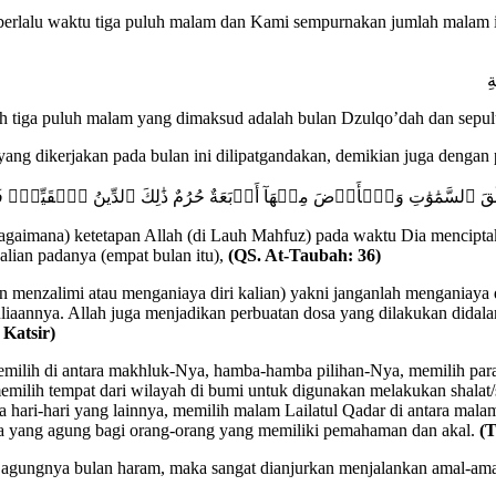
berlalu waktu tiga puluh malam dan Kami sempurnakan jumlah malam i
ِ
uh tiga puluh malam yang dimaksud adalah bulan Dzulqo’dah dan sepul
g dikerjakan pada bulan ini dilipatgandakan, demikian juga dengan per
َلَقَ ٱلسَّمَٰوَٰتِ وَٱلۡأَرۡضَ مِنۡهَآ أَرۡبَعَةٌ حُرُمٌ ذَٰلِكَ ٱلدِّينُ ٱلۡقَيِّمُۚ فَلَ
ebagaimana) ketetapan Allah (di Lauh Mahfuz) pada waktu Dia menciptak
alian padanya (empat bulan itu),
(QS. At-Taubah: 36)
an menzalimi atau menganiaya diri kalian) yakni janganlah menganiay
aannya. Allah juga menjadikan perbuatan dosa yang dilakukan didala
 Katsir)
milih di antara makhluk-Nya, hamba-hamba pilihan-Nya, memilih para 
milih tempat dari wilayah di bumi untuk digunakan melakukan shalat/s
ra hari-hari yang lainnya, memilih malam Lailatul Qadar di antara m
ra yang agung bagi orang-orang yang memiliki pemahaman dan akal.
(T
a agungnya bulan haram, maka sangat dianjurkan menjalankan amal-ama