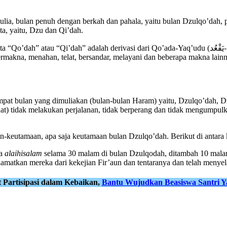
 mulia, bulan penuh dengan berkah dan pahala, yaitu bulan Dzulqo’da
ata, yaitu, Dzu dan Qi’dah.
ermakna, menahan, telat, bersandar, melayani dan beberapa makna lai
 empat bulan yang dimuliakan (bulan-bulan Haram) yaitu, Dzulqo’dah,
ahat) tidak melakukan perjalanan, tidak berperang dan tidak mengum
an-keutamaan, apa saja keutamaan bulan Dzulqo’dah. Berikut di antara
sa
alaihisalam
selama 30 malam di bulan Dzulqodah, ditambah 10 malam d
amatkan mereka dari kekejian Fir’aun dan tentaranya dan telah menye
t Partisipasi dalam Kebaikan,
Bantu Wujudkan Beasiswa Santri Y