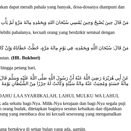
 akan dapat meraih pahala yang banyak, dosa-dosanya diampuni dan
مَنْ قَالَ حِينَ يُصْبِحُ وَحِينَ يُمْسِي سُبْحَانَ اللهِ ‌وَبِحَمْدِهِ ‌مِائَةَ ‌مَرَّةٍ لَمْ يَأْتِ أَحَدٌ
elebihi pahalanya, kecuali orang yang berdzikir semisal dengan
مَنْ قَالَ: سُبْحَانَ اللَّهِ وَبِحَمْدِهِ، فِي يَوْمٍ مِائَةَ مَرَّةٍ، حُطَّتْ خَطَايَاهُ وَإِنْ كَانَتْ 
autan.
(HR. Bukhori)
 hingga petang hari,
عَنْ أَبِي هُرَيْرَةَ رَضِيَ اللَّهُ عَنْهُ أَنَّ رَسُولَ اللَّهِ صَلَّى اللَّهُ عَلَيْهِ وَسَلَّمَ قَالَ
مِائَةُ حَسَنَةٍ وَمُحِيَتْ عَنْهُ مِائَةُ سَيِّئَةٍ وَكَانَتْ لَهُ حِرْزًا مِنْ الشَّيْطَانِ يَوْمَهُ ذَل
sekutu bagi-Nya. Milik-Nya kerajaan dan bagi-Nya segala puji
 orang budak, ditetapkan baginya seratus kebaikan dan dijauhkan
ri orang yang membaca doa ini kecuali seseorang yang mengamalkan
g bertakwa di setiap bulan yang ada, aamiin.