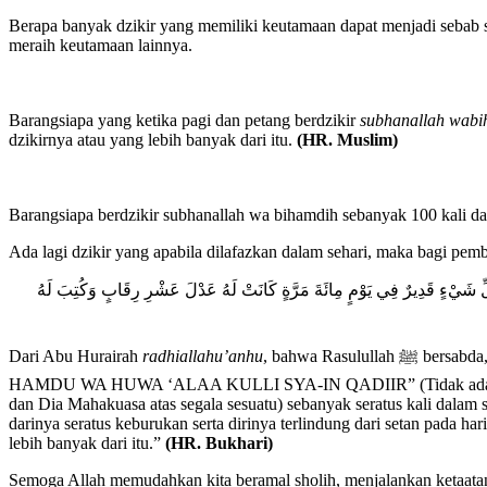
Berapa banyak dzikir yang memiliki keutamaan dapat menjadi sebab 
meraih keutamaan lainnya.
Barangsiapa yang ketika pagi dan petang berdzikir
subhanallah wab
dzikirnya atau yang lebih banyak dari itu.
(HR. Muslim)
Barangsiapa berdzikir subhanallah wa bihamdih sebanyak 100 kali d
Ada lagi dzikir yang apabila dilafazkan dalam sehari, maka bagi pemb
ى كُلِّ شَيْءٍ قَدِيرٌ فِي يَوْمٍ مِائَةَ مَرَّةٍ كَانَتْ لَهُ عَدْلَ عَشْرِ رِقَابٍ وَكُتِبَ لَهُ
Dari Abu Hurairah
radhiallahu’anhu
, bahwa Rasulullah ﷺ bersabda, Barangsiapa yang membaca “LAA ILAAHA ILLALLAAHU WAHDAHU LAA SYARIIKALAH, LAHUL MULKU WA LAHUL
HAMDU WA HUWA ‘ALAA KULLI SYA-IN QADIIR” (Tidak ada sesembah
dan Dia Mahakuasa atas segala sesuatu) sebanyak seratus kali dalam
darinya seratus keburukan serta dirinya terlindung dari setan pada 
lebih banyak dari itu.”
(HR. Bukhari)
Semoga Allah memudahkan kita beramal sholih, menjalankan ketaata