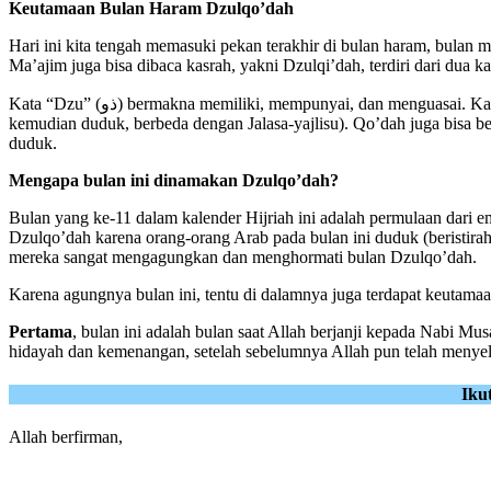
Keutamaan Bulan Haram Dzulqo’dah
Hari ini
kita tengah memasuki pekan terakhir di bulan haram, bulan
Ma’ajim juga bisa dibaca kasrah, yakni Dzulqi’dah, terdiri dari dua k
Kata “Dzu” (ذو) bermakna memiliki, mempunyai, dan menguasai. Kata “Qo’dah” atau “Qi’dah” adalah derivasi dari Qo’ada-Yaq’udu (قَعَد-يَقْعُد) yang memiliki beberapa arti, di antaranya adalah duduk (berdiri
kemudian duduk, berbeda dengan Jalasa-yajlisu). Qo’dah juga bisa b
duduk.
Mengapa bulan ini dinamakan Dzulqo’dah?
Bulan yang ke-11 dalam kalender Hijriah ini adalah permulaan dari
Dzulqo’dah karena orang-orang Arab pada bulan ini duduk (beristir
mereka sangat mengagungkan dan menghormati bulan Dzulqo’dah.
Karena agungnya bulan ini, tentu di dalamnya juga terdapat keutama
Pertama
, bulan ini adalah bulan saat Allah berjanji kepada Nabi Mu
hidayah dan kemenangan, setelah sebelumnya Allah pun telah menyel
Iku
Allah berfirman,