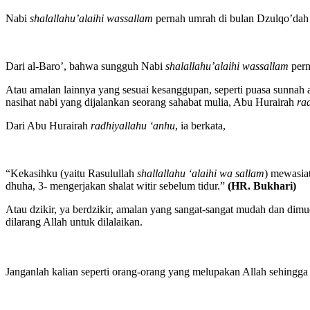
Nabi
shalallahu’alaihi wassallam
pernah umrah di bulan Dzulqo’dah 
Dari al-Baro’, bahwa sungguh Nabi
shalallahu’alaihi wassallam
pern
Atau amalan lainnya yang sesuai kesanggupan, seperti puasa sunnah a
nasihat nabi yang dijalankan seorang sahabat mulia, Abu Hurairah
ra
Dari Abu Hurairah
radhiyallahu ‘anhu
, ia berkata,
“Kekasihku (yaitu Rasulullah
shallallahu ‘alaihi wa sallam
) mewasiat
dhuha, 3- mengerjakan shalat witir sebelum tidur.”
(HR. Bukhari)
Atau dzikir, ya berdzikir, amalan yang sangat-sangat mudah dan d
dilarang Allah untuk dilalaikan.
Janganlah kalian seperti orang-orang yang melupakan Allah sehingga