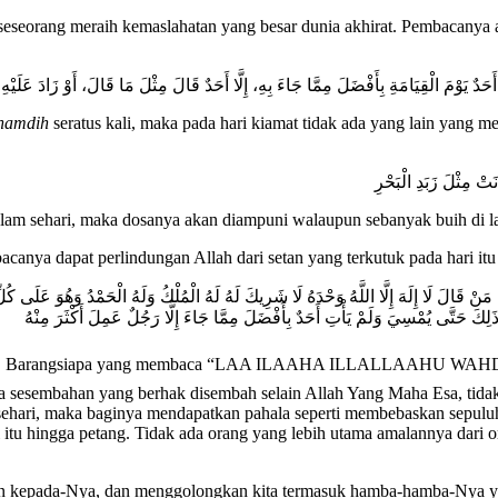
seseorang meraih kemaslahatan yang besar dunia akhirat. Pembacanya
 يَوْمَ الْقِيَامَةِ بِأَفْضَلَ مِمَّا جَاءَ بِهِ، إِلَّا أَحَدٌ قَالَ مِثْلَ مَا قَالَ، أَوْ زَادَ عَلَيْهِ
ihamdih
seratus kali, maka pada hari kiamat tidak ada yang lain yang m
‌مِثْلَ ‌زَبَدِ ‌الْبَحْرِ
alam sehari, maka dosanya akan diampuni walaupun sebanyak buih di l
acanya dapat perlindungan Allah dari setan yang terkutuk pada hari itu
 مَنْ قَالَ لَا إِلَهَ إِلَّا اللَّهُ وَحْدَهُ لَا شَرِيكَ لَهُ لَهُ الْمُلْكُ وَلَهُ الْحَمْدُ وَهُوَ عَلَ
ِكَ حَتَّى يُمْسِيَ وَلَمْ يَأْتِ أَحَدٌ بِأَفْضَلَ مِمَّا جَاءَ إِلَّا رَجُلٌ عَمِلَ أَكْثَرَ مِنْهُ
an yang berhak disembah selain Allah Yang Maha Esa, tidak ada 
 sehari, maka baginya mendapatkan pahala seperti membebaskan sepuluh
hari itu hingga petang. Tidak ada orang yang lebih utama amalannya da
n kepada-Nya, dan menggolongkan kita termasuk hamba-hamba-Nya yan