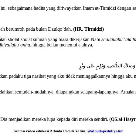
ini, sebagaimana hadits yang diriwayatkan Imam at-Tirmidzi dengan s
ah berumroh pada bulan Dzulqo’dah.
(HR. Tirmidzi)
tau sholat-sholat sunnah yang biasa dikerjakan Nabi
shallallahu ‘alai
dhiyallahu’anhu
, hingga beliau menemui ajalnya,
ٍ، وَصَلاَةِ الضُّحَى، وَنَوْمٍ عَلَى وِتْرٍ
kan padaku tiga nasihat yang aku tidak meninggalkannya hingga aku mat
imudahkan semudah-mudahnya, dilapangkan selapang-lapangnya. Amalan
 Dia menjadikan mereka lupa kepada diri mereka sendiri.
(QS.al-Hasyr
Tonton video edukasi Alhuda Peduli Yatim:
@alhudapeduliyatim