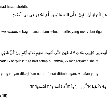
anad hasan shohih,
عَنِ ‌الْبَرَاءِ أَنَّ النَّبِيَّ صَلَّى اللهُ عَلَيْهِ وَسَلَّمَ ‌اعْتَمَرَ ‌فِي ‌ذِي ‌الْقَعْدَةِ
hi wa sallam
, sebagaimana dalam sebuah hadits yang menyebut tiga
أَوْصَانِى خَلِيلِى بِثَلاَثٍ لاَ أَدَعُهُنَّ حَتَّى أَمُوتَ صَوْمِ ثَلاَثَةِ أَيَّامٍ مِنْ كُلِّ شَهْر
i: 1- berpuasa tiga hari setiap bulannya, 2- mengerjakan shalat
 yang ringan dikerjakan namun berat ditimbangan. Amalan yang
وَلَا تَكُونُواْ كَٱلَّذِينَ نَسُواْ ٱللَّهَ فَأَنسَىٰهُمۡ أَنفُسَهُمۡۚ
: 19)