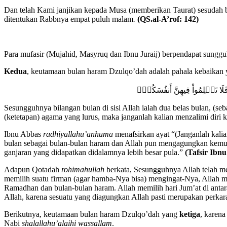
Dan telah Kami janjikan kepada Musa (memberikan Taurat) sesudah 
ditentukan Rabbnya empat puluh malam
.
(QS.al-A’rof: 142)
Para mufasir (Mujahid, Masyruq dan Ibnu Juraij) berpendapat sungg
Kedua
, keutamaan bulan haram Dzulqo’dah adalah pahala kebaikan yan
ا تَظۡلِمُواْ فِيهِنَّ أَنفُسَكُمۡۚ
Sesungguhnya bilangan bulan di sisi Allah ialah dua belas bulan, (s
(ketetapan) agama yang lurus, maka janganlah kalian menzalimi diri k
Ibnu Abbas
radhiyallahu’anhuma
menafsirkan ayat “(Janganlah kali
bulan sebagai bulan-bulan haram dan Allah pun mengagungkan kemuli
ganjaran yang didapatkan didalamnya lebih besar pula.”
(Tafsir Ibnu
Adapun Qotadah
rohimahullah
berkata, Sesungguhnya Allah telah me
memilih suatu firman (agar hamba-Nya bisa) mengingat-Nya, Allah me
Ramadhan dan bulan-bulan haram. Allah memilih hari Jum’at di anta
Allah, karena sesuatu yang diagungkan Allah pasti merupakan perka
Berikutnya, keutamaan bulan haram Dzulqo’dah yang
ketiga
, karen
Nabi
shalallahu’alaihi wassallam
.