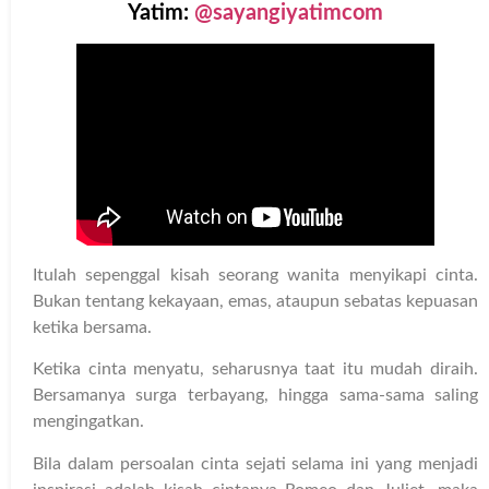
Yatim:
@sayangiyatimcom
Itulah sepenggal kisah seorang wanita menyikapi cinta.
Bukan tentang kekayaan, emas, ataupun sebatas kepuasan
ketika bersama.
Ketika cinta menyatu, seharusnya taat itu mudah diraih.
Bersamanya surga terbayang, hingga sama-sama saling
mengingatkan.
Bila dalam persoalan cinta sejati selama ini yang menjadi