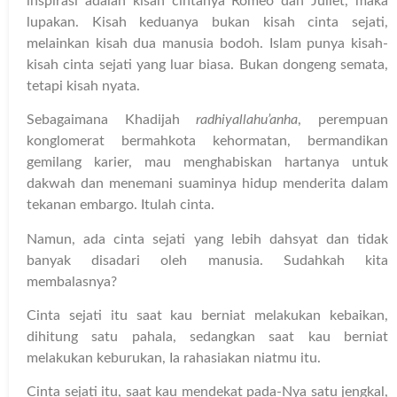
inspirasi adalah kisah cintanya Romeo dan Juliet, maka
lupakan. Kisah keduanya bukan kisah cinta sejati,
melainkan kisah dua manusia bodoh. Islam punya kisah-
kisah cinta sejati yang luar biasa. Bukan dongeng semata,
tetapi kisah nyata.
Sebagaimana Khadijah
radhiyallahu’anha
, perempuan
konglomerat bermahkota kehormatan, bermandikan
gemilang karier, mau menghabiskan hartanya untuk
dakwah dan menemani suaminya hidup menderita dalam
tekanan embargo. Itulah cinta.
Namun, ada cinta sejati yang lebih dahsyat dan tidak
banyak disadari oleh manusia. Sudahkah kita
membalasnya?
Cinta sejati itu saat kau berniat melakukan kebaikan,
dihitung satu pahala, sedangkan saat kau berniat
melakukan keburukan, Ia rahasiakan niatmu itu.
Cinta sejati itu, saat kau mendekat pada-Nya satu jengkal,