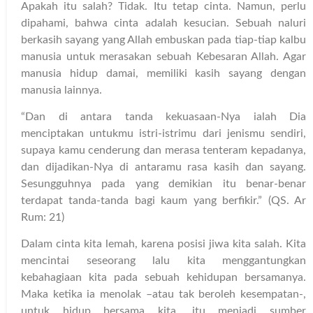
Apakah itu salah? Tidak. Itu tetap cinta. Namun, perlu
dipahami, bahwa cinta adalah kesucian. Sebuah naluri
berkasih sayang yang Allah embuskan pada tiap-tiap kalbu
manusia untuk merasakan sebuah Kebesaran Allah. Agar
manusia hidup damai, memiliki kasih sayang dengan
manusia lainnya.
“Dan di antara tanda kekuasaan-Nya ialah Dia
menciptakan untukmu istri-istrimu dari jenismu sendiri,
supaya kamu cenderung dan merasa tenteram kepadanya,
dan dijadikan-Nya di antaramu rasa kasih dan sayang.
Sesungguhnya pada yang demikian itu benar-benar
terdapat tanda-tanda bagi kaum yang berfikir.” (QS. Ar
Rum: 21)
Dalam cinta kita lemah, karena posisi jiwa kita salah. Kita
mencintai seseorang lalu kita menggantungkan
kebahagiaan kita pada sebuah kehidupan bersamanya.
Maka ketika ia menolak –atau tak beroleh kesempatan-,
untuk hidup bersama kita, itu menjadi sumber