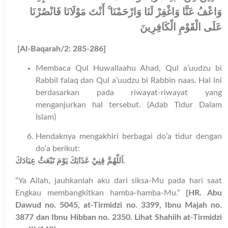
وَاعْفُ عَنَّا وَاغْفِرْ لَنَا وَارْحَمْنَا ۚ أَنْتَ مَوْلَانَا فَانْصُرْنَا
عَلَى الْقَوْمِ الْكَافِرِينَ
[Al-Baqarah/2: 285-286]
Membaca Qul Huwallaahu Ahad, Qul a’uudzu bi
Rabbil falaq dan Qul a’uudzu bi Rabbin naas. Hal ini
berdasarkan pada riwayat-riwayat yang
menganjurkan hal tersebut. (Adab Tidur Dalam
Islam)
Hendaknya mengakhiri berbagai do’a tidur dengan
do’a berikut:
اَللّهُمَّ قِنِيْ عَذَابَكَ يَوْمَ تَبْعَثُ عِبَادَكَ
.
“Ya Allah, jauhkanlah aku dari siksa-Mu pada hari saat
Engkau membangkitkan hamba-hamba-Mu.”
[HR. Abu
Dawud no. 5045, at-Tirmidzi no. 3399, Ibnu Majah no.
3877 dan Ibnu Hibban no. 2350. Lihat Shahiih at-Tirmidzi