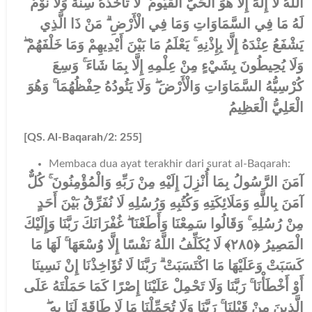
اللَّهُ لَا إِلَٰهَ إِلَّا هُوَ الْحَيُّ الْقَيُّومُ ۚ لَا تَأْخُذُهُ سِنَةٌ وَلَا نَوْمٌ ۚ
لَهُ مَا فِي السَّمَاوَاتِ وَمَا فِي الْأَرْضِ ۗ مَنْ ذَا الَّذِي
يَشْفَعُ عِنْدَهُ إِلَّا بِإِذْنِهِ ۚ يَعْلَمُ مَا بَيْنَ أَيْدِيهِمْ وَمَا خَلْفَهُمْ ۖ
وَلَا يُحِيطُونَ بِشَيْءٍ مِنْ عِلْمِهِ إِلَّا بِمَا شَاءَ ۚ وَسِعَ
كُرْسِيُّهُ السَّمَاوَاتِ وَالْأَرْضَ ۖ وَلَا يَئُودُهُ حِفْظُهُمَا ۚ وَهُوَ
الْعَلِيُّ الْعَظِيمُ
[
QS.
Al-Baqarah/2: 255]
Membaca dua ayat terakhir dari surat al-Baqarah:
آمَنَ الرَّسُولُ بِمَا أُنْزِلَ إِلَيْهِ مِنْ رَبِّهِ وَالْمُؤْمِنُونَ ۚ كُلٌّ
آمَنَ بِاللَّهِ وَمَلَائِكَتِهِ وَكُتُبِهِ وَرُسُلِهِ لَا نُفَرِّقُ بَيْنَ أَحَدٍ
مِنْ رُسُلِهِ ۚ وَقَالُوا سَمِعْنَا وَأَطَعْنَا ۖ غُفْرَانَكَ رَبَّنَا وَإِلَيْكَ
الْمَصِيرُ ﴿٢٨٥﴾ لَا يُكَلِّفُ اللَّهُ نَفْسًا إِلَّا وُسْعَهَا ۚ لَهَا مَا
كَسَبَتْ وَعَلَيْهَا مَا اكْتَسَبَتْ ۗ رَبَّنَا لَا تُؤَاخِذْنَا إِنْ نَسِينَا
أَوْ أَخْطَأْنَا ۚ رَبَّنَا وَلَا تَحْمِلْ عَلَيْنَا إِصْرًا كَمَا حَمَلْتَهُ عَلَى
الَّذِينَ مِنْ قَبْلِنَا ۚ رَبَّنَا وَلَا تُحَمِّلْنَا مَا لَا طَاقَةَ لَنَا بِهِ ۖ