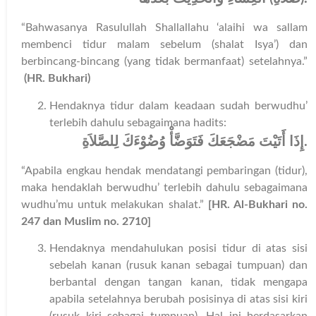
“Bahwasanya Rasulullah Shallallahu ‘alaihi wa sallam
membenci tidur malam sebelum (shalat Isya’) dan
berbincang-bincang (yang tidak bermanfaat) setelahnya.”
(HR. Bukhari)
Hendaknya tidur dalam keadaan sudah berwudhu’
terlebih dahulu sebagaimana hadits:
إِذَا أَتَيْتَ مَضْجَعَكَ فَتَوَضَّأْ وُضُوْءَكَ لِلصَّلاَةِ
.
“Apabila engkau hendak mendatangi pembaringan (tidur),
maka hendaklah berwudhu’ terlebih dahulu sebagaimana
wudhu’mu untuk melakukan shalat.”
[HR. Al-Bukhari no.
247 dan Muslim no. 2710]
Hendaknya mendahulukan posisi tidur di atas sisi
sebelah kanan (rusuk kanan sebagai tumpuan) dan
berbantal dengan tangan kanan, tidak mengapa
apabila setelahnya berubah posisinya di atas sisi kiri