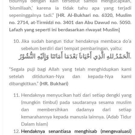
tidurnya dengan kain tersebut sambil mengucapkan,
‘bismillaah,’ karena ia tidak tahu apa yang terjadi
sepeninggalnya tadi.”
[HR. Al-Bukhari no. 6320, Muslim
no. 2714, at-Tirmidzi no. 3401 dan Abu Dawud no. 5050.
Lafazh yang seperti ini berdasarkan riwayat Muslim]
Jika sudah bangun tidur hendaknya membaca do’a
sebelum berdiri dari tempat pembaringan, yaitu:
اَلْحَمْدُ ِللهِ الَّذِي أَحْيَاناَ بَعْدَمَا أَمَاتَنَا وَإِلَيْهِ النُّشُوْرُ
.
“Segala puji bagi Allah yang telah menghidupkan kami
setelah ditidurkan-Nya dan kepada-Nya kami
dibangkitkan.”
(HR. Bukhari)
Hendaknya menyucikan hati dari setiap dengki yang
(mungkin timbul) pada saudaranya sesama muslim
dan membersihkan dadanya dari setiap
kemarahannya kepada manusia lainnya. (Adab Tidur
Dalam Islam)
Hendaknya senantiasa menghisab (mengevaluasi)