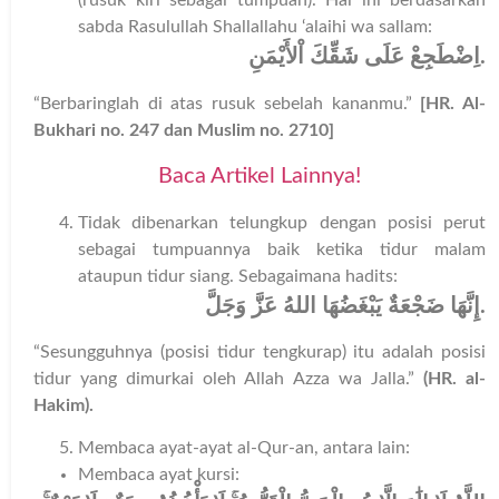
(rusuk kiri sebagai tumpuan). Hal ini berdasarkan
sabda Rasulullah Shallallahu ‘alaihi wa sallam:
اِضْطَجِعْ عَلَى شَقِّكَ اْلأَيْمَنِ
.
“Berbaringlah di atas rusuk sebelah kananmu.”
[HR. Al-
Bukhari no. 247 dan Muslim no. 2710]
Baca Artikel Lainnya!
Tidak dibenarkan telungkup dengan posisi perut
sebagai tumpuannya baik ketika tidur malam
ataupun tidur siang. Sebagaimana hadits:
إِنَّهَا ضَجْعَةٌ يَبْغَضُهَا اللهُ عَزَّ وَجَلَّ
.
“Sesungguhnya (posisi tidur tengkurap) itu adalah posisi
tidur yang dimurkai oleh Allah Azza wa Jalla.”
(HR. al-
Hakim).
Membaca ayat-ayat al-Qur-an, antara lain:
Membaca ayat kursi: