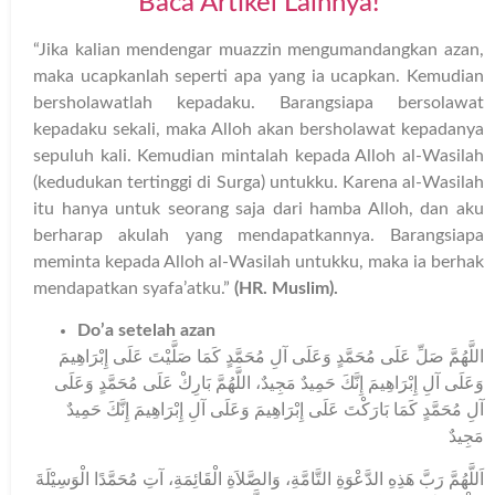
Baca Artikel Lainnya!
“Jika kalian mendengar muazzin mengumandangkan azan,
maka ucapkanlah seperti apa yang ia ucapkan. Kemudian
bersholawatlah kepadaku. Barangsiapa bersolawat
kepadaku sekali, maka Alloh akan bersholawat kepadanya
sepuluh kali. Kemudian mintalah kepada Alloh al-Wasilah
(kedudukan tertinggi di Surga) untukku. Karena al-Wasilah
itu hanya untuk seorang saja dari hamba Alloh, dan aku
berharap akulah yang mendapatkannya. Barangsiapa
meminta kepada Alloh al-Wasilah untukku, maka ia berhak
mendapatkan syafa’atku.”
(HR. Muslim).
Do’a setelah azan
اللَّهُمَّ صَلِّ عَلَى مُحَمَّدٍ وَعَلَى آلِ مُحَمَّدٍ كَمَا صَلَّيْتَ عَلَى إِبْرَاهِيمَ
وَعَلَى آلِ إِبْرَاهِيمَ إِنَّكَ حَمِيدٌ مَجِيدٌ، اللَّهُمَّ بَارِكْ عَلَى مُحَمَّدٍ وَعَلَى
آلِ مُحَمَّدٍ كَمَا بَارَكْتَ عَلَى إِبْرَاهِيمَ وَعَلَى آلِ إِبْرَاهِيمَ إِنَّكَ حَمِيدٌ
مَجِيدٌ
اَللَّهُمَّ رَبَّ هَذِهِ الدَّعْوَةِ التَّامَّةِ، وَالصَّلاَةِ الْقَائِمَةِ، آتِ مُحَمَّدًا الْوَسِيْلَةَ