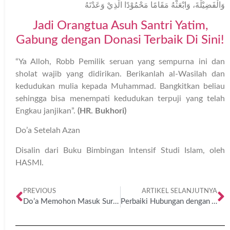
وَالْفَضِيْلَةَ، وَابْعَثْهُ مَقَامًا مَحْمُوْدًا الَّذِيْ وَعَدْتَهُ
Jadi Orangtua Asuh Santri Yatim,
Gabung dengan Donasi Terbaik Di Sini!
“Ya Alloh, Robb Pemilik seruan yang sempurna ini dan
sholat wajib yang didirikan. Berikanlah al-Wasilah dan
kedudukan mulia kepada Muhammad. Bangkitkan beliau
sehingga bisa menempati kedudukan terpuji yang telah
Engkau janjikan”.
(HR. Bukhori)
Do’a Setelah Azan
Disalin dari Buku Bimbingan Intensif Studi Islam, oleh
HASMI.
PREVIOUS
ARTIKEL SELANJUTNYA
Do’a Memohon Masuk Surga dan Jauh dari Neraka
Perbaiki Hubungan dengan Allah: Kunci Kehidupan Menurut Ajaran Salafush Shalih