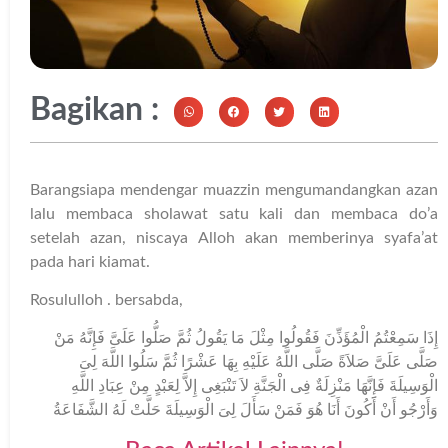
Bagikan :
Barangsiapa mendengar muazzin mengumandangkan azan
lalu membaca sholawat satu kali dan membaca do’a
setelah azan, niscaya Alloh akan memberinya syafa’at
pada hari kiamat.
Rosululloh
. bersabda,
إِذَا سَمِعْتُمُ الْمُؤَذِّنَ فَقُولُوا مِثْلَ مَا يَقُولُ ثُمَّ صَلُّوا عَلَىَّ فَإِنَّهُ مَنْ
صَلَّى عَلَىَّ صَلاَةً صَلَّى اللَّهُ عَلَيْهِ بِهَا عَشْرًا ثُمَّ سَلُوا اللَّهَ لِىَ
الْوَسِيلَةَ فَإِنَّهَا مَنْزِلَةٌ فِى الْجَنَّةِ لاَ تَنْبَغِى إِلاَّ لِعَبْدٍ مِنْ عِبَادِ اللَّهِ
وَأَرْجُو أَنْ أَكُونَ أَنَا هُوَ فَمَنْ سَأَلَ لِىَ الْوَسِيلَةَ حَلَّتْ لَهُ الشَّفَاعَةُ