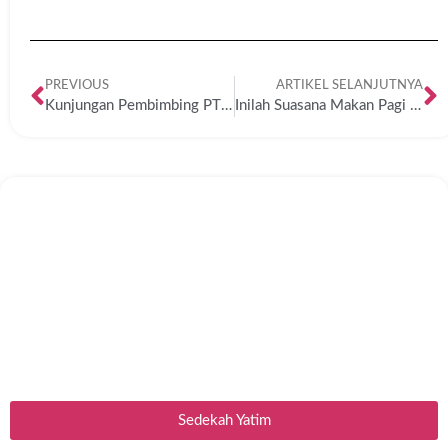
PREVIOUS
ARTIKEL SELANJUTNYA
Kunjungan Pembimbing PTQ Al-Hidayah ke Sakan Santri
Inilah Suasana Makan Pagi Para Santri Yatim Pesantren Marhamah lil Aytam
Sedekah Yatim