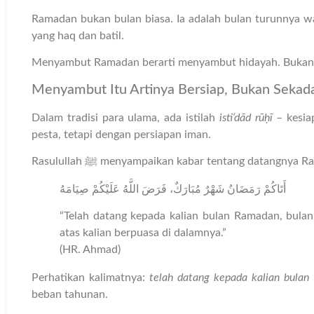
Ramadan bukan bulan biasa. Ia adalah bulan turunnya w
yang haq dan batil.
Menyambut Ramadan berarti menyambut hidayah. Bukan 
Menyambut Itu Artinya Bersiap, Bukan Seka
Dalam tradisi para ulama, ada istilah
isti‘dād rūḥī
– kesia
pesta, tetapi dengan persiapan iman.
Rasulullah ﷺ menyampaikan kabar tentang datang
أَتَاكُمْ رَمَضَانُ شَهْرٌ مُبَارَكٌ، فَرَضَ اللَّهُ عَلَيْكُمْ صِيَامَهُ
“Telah datang kepada kalian bulan Ramadan, bula
atas kalian berpuasa di dalamnya.”
(HR. Ahmad)
Perhatikan kalimatnya:
telah datang kepada kalian bulan
beban tahunan.