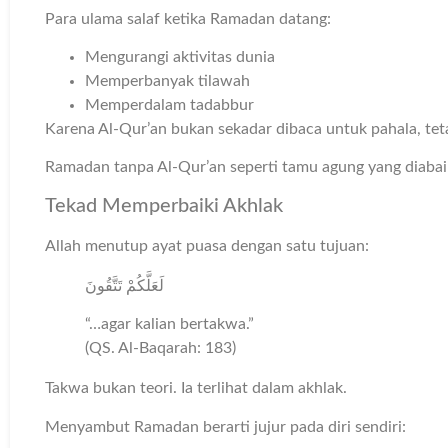
Para ulama salaf ketika Ramadan datang:
Mengurangi aktivitas dunia
Memperbanyak tilawah
Memperdalam tadabbur
Karena Al-Qur’an bukan sekadar dibaca untuk pahala, te
Ramadan tanpa Al-Qur’an seperti tamu agung yang diabai
Tekad Memperbaiki Akhlak
Allah menutup ayat puasa dengan satu tujuan:
لَعَلَّكُمْ تَتَّقُونَ
“…agar kalian bertakwa.”
(QS. Al-Baqarah: 183)
Takwa bukan teori. Ia terlihat dalam akhlak.
Menyambut Ramadan berarti jujur pada diri sendiri: