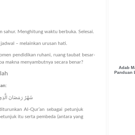
 sahur. Menghitung waktu berbuka. Selesai.
adwal – melainkan urusan hati.
omen pendidikan ruhani, ruang taubat besar-
 apa makna menyambutnya secara benar?
Adab Ma
Panduan 
lah
’an
:
شَهْرُ رَمَضَانَ الَّذِي أ
iturunkan Al-Qur’an sebagai petunjuk
etunjuk itu serta pembeda (antara yang