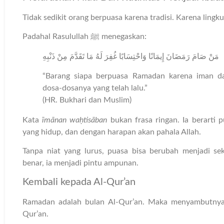
Tidak sedikit orang berpuasa karena tradisi. Karena ling
Padahal Rasulullah ﷺ menegaskan:
مَنْ صَامَ رَمَضَانَ إِيمَانًا وَاحْتِسَابًا غُفِرَ لَهُ مَا تَقَدَّمَ مِنْ ذَنْبِهِ
“Barang siapa berpuasa Ramadan karena iman d
dosa-dosanya yang telah lalu.”
(HR. Bukhari dan Muslim)
Kata
īmānan waḥtisāban
bukan frasa ringan. Ia berarti
yang hidup, dan dengan harapan akan pahala Allah.
Tanpa niat yang lurus, puasa bisa berubah menjadi se
benar, ia menjadi pintu ampunan.
Kembali kepada Al-Qur’an
Ramadan adalah bulan Al-Qur’an. Maka menyambutnya
Qur’an.