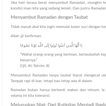
Jika hati terasa berat menyambut Ramadan, mungkin b
kondisi iman kita yang sedang lemah. Dan justru Ramad
Menyambut Ramadan dengan Taubat
Tidak masuk akal kita ingin memulai bulan suci dengan h
Allah ﷻ berfirman:
يَا أَيُّهَا الَّذِينَ آمَنُوا تُوبُوا إِلَى اللَّهِ تَوْبَةً نَصُوحًا
“Wahai orang-orang yang beriman, bertaubatlah ke
benarnya.”
(QS. At-Tahrim: 8)
Menyambut Ramadan tanpa taubat ibarat mengecat ul
Tampak rapi di luar, tetapi bau tetap ada di dalam.
Ramadan bukan hanya berhenti makan dan minum. Ia 
selama ini kita toleransi.
Meluruskan Niat: Dari Rutinitas Menjadi Ibad