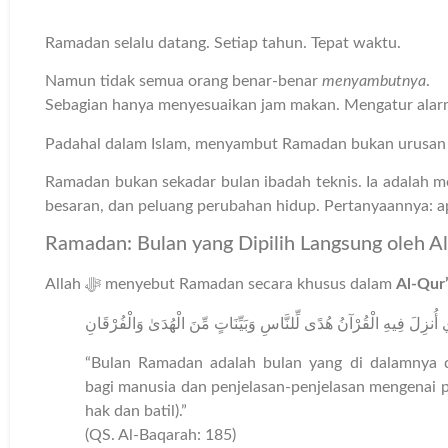
Ramadan selalu datang. Setiap tahun. Tepat waktu.
Namun tidak semua orang benar-benar
menyambutnya
.
Sebagian hanya menyesuaikan jam makan. Mengatur alarm
Padahal dalam Islam, menyambut Ramadan bukan urusan j
Ramadan bukan sekadar bulan ibadah teknis. Ia adalah m
besaran, dan peluang perubahan hidup. Pertanyaannya:
Ramadan: Bulan yang Dipilih Langsung oleh Al
Allah ﷻ menyebut Ramadan secara khusus dalam
Al-Qur
ُنزِلَ فِيهِ الْقُرْآنُ هُدًى لِّلنَّاسِ وَبَيِّنَاتٍ مِّنَ الْهُدَىٰ وَالْفُرْقَانِ
“Bulan Ramadan adalah bulan yang di dalamnya d
bagi manusia dan penjelasan-penjelasan mengenai p
hak dan batil).”
(QS. Al-Baqarah: 185)