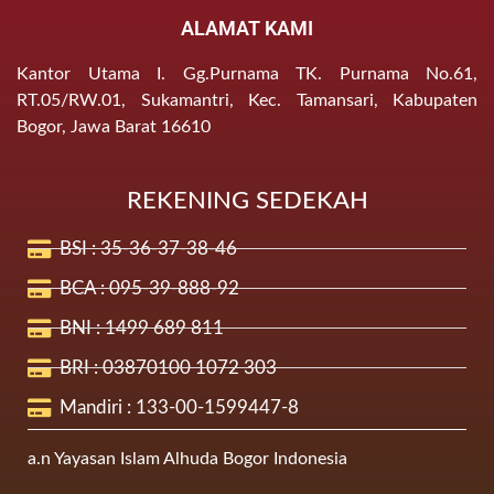
ALAMAT KAMI
Kantor Utama I. Gg.Purnama TK. Purnama No.61,
RT.05/RW.01, Sukamantri, Kec. Tamansari, Kabupaten
Bogor, Jawa Barat 16610
REKENING SEDEKAH
BSI : 35-36-37-38-46
BCA : 095-39-888-92
BNI : 1499 689 811
BRI : 03870100 1072 303
Mandiri : 133-00-1599447-8
a.n Yayasan Islam Alhuda Bogor Indonesia