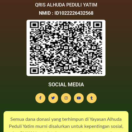
QRIS ALHUDA PEDULI YATIM
NMID : ID1022226432568
SOCIAL MEDIA
Semua dana donasi yang terhimpun di Yayasan Alhuda
Peduli Yatim murni disalurkan untuk kepentingan sosial,