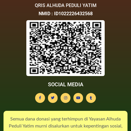
QRIS ALHUDA PEDULI YATIM
NMID : ID1022226432568
SOCIAL MEDIA
Semua dana donasi yang terhimpun di Yayasan Alhuda
Peduli Yatim murni disalurkan untuk kepentingan sosial,