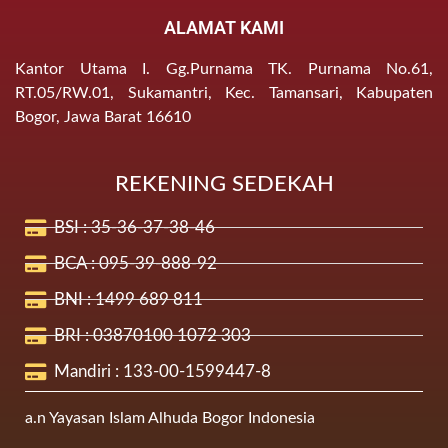
ALAMAT KAMI
Kantor Utama I. Gg.Purnama TK. Purnama No.61,
RT.05/RW.01, Sukamantri, Kec. Tamansari, Kabupaten
Bogor, Jawa Barat 16610
REKENING SEDEKAH
BSI : 35-36-37-38-46
BCA : 095-39-888-92
BNI : 1499 689 811
BRI : 03870100 1072 303
Mandiri : 133-00-1599447-8
a.n Yayasan Islam Alhuda Bogor Indonesia